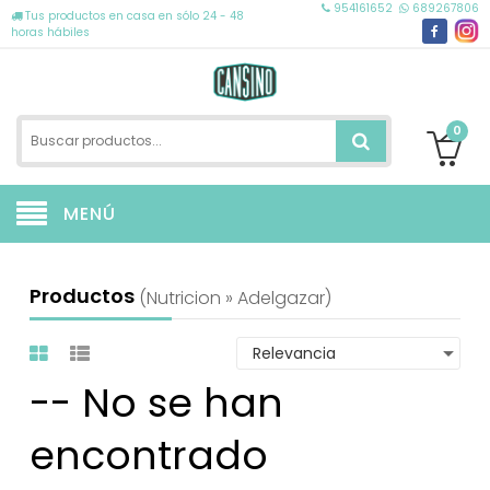
954161652
689267806
Tus productos en casa en sólo 24 - 48
horas hábiles
0
MENÚ
Productos
(nutricion » Adelgazar)
-- No se han
encontrado