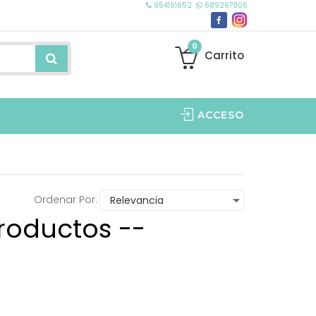
954161652
689267806
0
Carrito
ACCESO
Ordenar Por:
roductos --