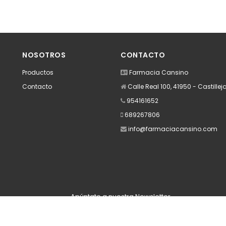
NOSOTROS
CONTACTO
Productos
Farmacia Cansino
Contacto
Calle Real 100, 41950 - Castillej
954161652
689267806
info@farmaciacansino.com
Apúntate a nuestra Newsletter
Escribe aquí tu email...
Suscribirse