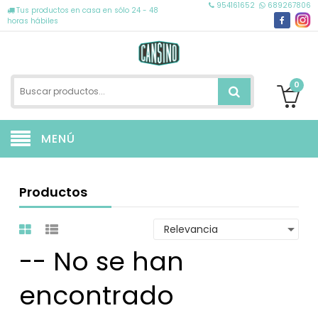
954161652
689267806
Tus productos en casa en sólo 24 - 48
horas hábiles
0
MENÚ
Productos
-- No se han
encontrado