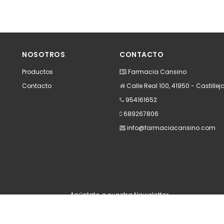
NOSOTROS
CONTACTO
Productos
Farmacia Cansino
Contacto
Calle Real 100, 41950 - Castillej
954161652
689267806
info@farmaciacansino.com
Apúntate a nuestra Newsletter
Escribe aquí tu email...
Suscribirse