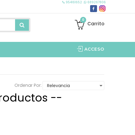
954161652
689267806
0
Carrito
ACCESO
Ordenar Por:
roductos --