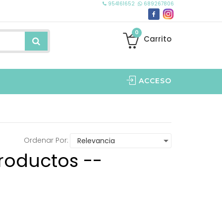
954161652
689267806
0
Carrito
ACCESO
Ordenar Por:
roductos --