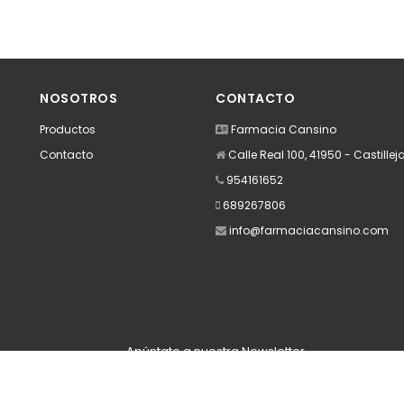
NOSOTROS
CONTACTO
Productos
Farmacia Cansino
Contacto
Calle Real 100, 41950 - Castillej
954161652
689267806
info@farmaciacansino.com
Apúntate a nuestra Newsletter
Escribe aquí tu email...
Suscribirse