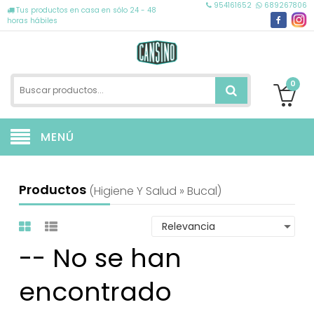
954161652
689267806
Tus productos en casa en sólo 24 - 48
horas hábiles
0
MENÚ
Productos
(higiene Y Salud » Bucal)
-- No se han
encontrado