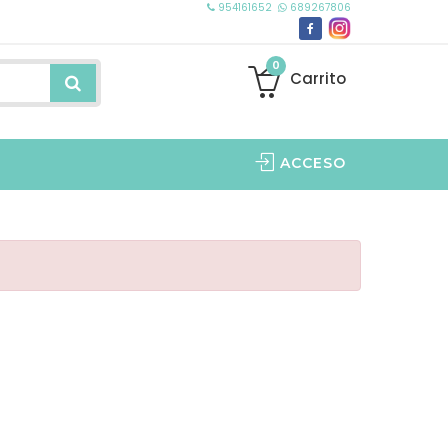
954161652
689267806
0
Carrito
ACCESO