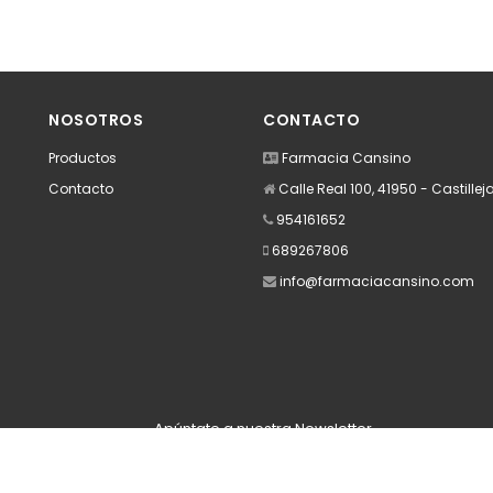
NOSOTROS
CONTACTO
Productos
Farmacia Cansino
Contacto
Calle Real 100, 41950 - Castillej
954161652
689267806
info@farmaciacansino.com
Apúntate a nuestra Newsletter
Escribe aquí tu email...
Suscribirse