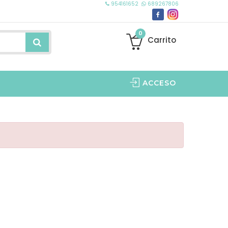
954161652
689267806
0
Carrito
ACCESO