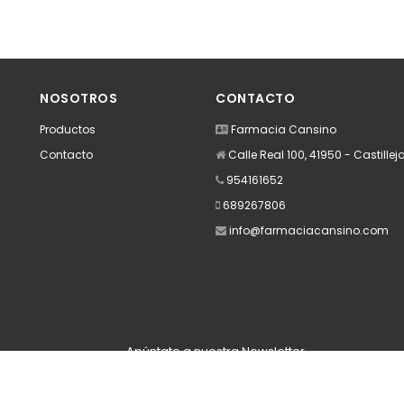
NOSOTROS
CONTACTO
Productos
Farmacia Cansino
Contacto
Calle Real 100, 41950 - Castillej
954161652
689267806
info@farmaciacansino.com
Apúntate a nuestra Newsletter
Escribe aquí tu email...
Suscribirse